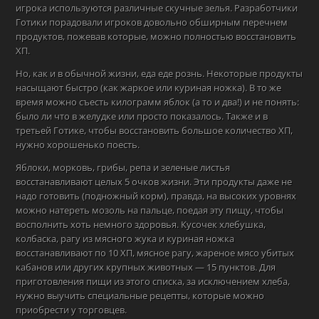
игрока используются различные скучные зелья. Разработчики
Готики порадовали игроков довольно обширным перечнем
продуктов, пожевав которые, можно полностью восстановить
ХП.
Но, как и в обычной жизни, еда еде рознь. Некоторые продукты
насыщают быстро (как жаркое или куриная ножка). В то же
время можно съесть килограмм яблок (а то и два!) и не понять:
было ли что в желудке или просто показалось. Также и в
третьей Готике, чтобы восстановить большое количество ХП,
нужно хорошенько поесть.
Яблоки, морковь, грибы, репа и зеленые листья
восстанавливают целых 5 очков жизни. Эти продукты даже не
надо готовить (подножный корм), правда, на высоких уровнях
можно натереть мозоль на пальце, поедая эту пищу, чтобы
восполнить хоть немного здоровья. Кусочек хлебушка,
колбаска, рагу из мясного жука и куриная ножка
восстанавливают по 10 ХП, мясное рагу, жареное мясо убитых
кабанов или других крупных животных — 15 пунктов. Для
приготовления пищи из этого списка, за исключением хлеба,
нужно выучить специальные рецепты, которые можно
приобрести у торговцев.