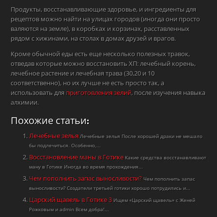
Продукты, восстанавливающие здоровье, и ингредиенты для
рецептов можно найти на улицах городов (иногда они просто
валяются на земле), в коробках и корзинах, расставленных
рядом с хижинами, на столах в домах друзей и врагов.
Кроме обычной еды есть еще несколько полезных травок,
отведав которые можно восстановить ХП: лечебный корень,
лечебное растение и лечебная трава (30,20 и 10
соответственно), но их лучше не есть просто так, а
использовать для
приготовления зелий
, после изучения навыка
алхимии.
Похожие статьи:
Лечебные зелья
Лечебные зелья После хорошей драки не мешало
бы подлечиться. Особенно,...
Восстановление маны в Готике
Какие средства восстанавливают
ману в Готике Иногда во время прохождения...
Чем пополнить запас выносливости?
Чем пополнить запас
выносливости? Создатели третьей готики хорошо потрудились и...
Царский щавель в Готике 3
Ищем «Царский щавель» с Женей
Рожковым и admin Всем добра!...