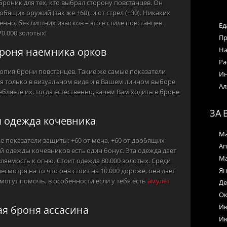
роник для тех, кто выбрал сторону повстанцев. Он
обящих оружий (так же +60), и от стрел (+30). Никаких
енно, без лишних изысков – это в стиле повстанцев.
Ед
0.000 золотых!
Пр
роня наемника орков
На
Ра
копия брони повстанцев. Такие же самые показатели
Ин
ия только в визуальном виде и в Вашем личном выборе
Ал
бляете их, тогда естественно, зачем Вам ходить в броне
ЗА 
 одежда кочевника
Ма
 показатели защиты: +60 от меча, +60 от дробящих
Ап
ой одежды кочевников есть один бонус. Эта одежда дает
Ма
вляемость к огню. Стоит одежда 80.000 золотых. Среди
Ян
 несмотря на то что она стоит на 10.000 дороже, она дает
% могут помочь, в особенности если у тебя есть
амулет
Де
Ок
Ию
ая броня ассасина
Ию