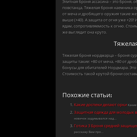
Элитная броня ассасина – это броня, 
повстанца, Тяжелая броня наемника о
от меча и дробящего оружия такие же,
выше (+40). А защита от огня уже +20!
ядам, сопротивляемость к огню. Стоим
же выглядит она круто.
Тяжела
Тяжелая броня нордмарца – броня су
защиты такие: +80 от меча, +80 от дро
бонусы для обитателей Нордмара. Это +
Стоимость такой крутой брони составит
Похожие статьи:
Какие доспехи делают орки
Какие
Защитная одежда для молодых 
новичок задумывался над...
Готика 3 Броня средней защищ
расскажу Вам про...