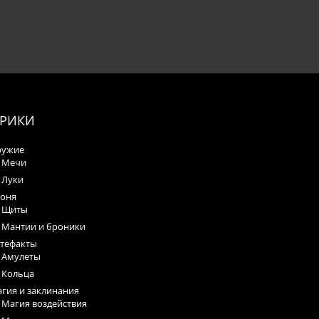
БРИКИ
ружие
Мечи
Луки
оня
Щиты
Мантии и броники
тефакты
Амулеты
Кольца
гия и заклинания
Магия воздействия