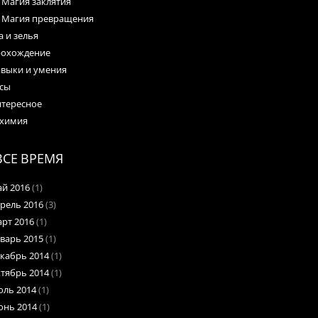
Магия заклятия
Магия превращения
а и зелья
охождение
выки и умения
сы
тересное
химия
ВСЕ ВРЕМЯ
й 2016
(1)
рель 2016
(3)
рт 2016
(1)
варь 2015
(1)
кабрь 2014
(1)
тябрь 2014
(1)
ль 2014
(1)
нь 2014
(1)