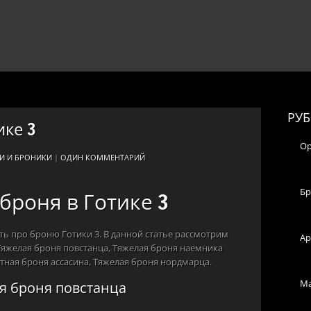
РУ
ике 3
О
И И БРОНИКИ
|
ОДИН КОММЕНТАРИЙ
Бр
броня в Готике 3
ть про броню Готики 3. В данной статье рассмотрим
Ар
 Тяжелая броня повстанца, Тяжелая броня наемника
тная броня ассасина, Тяжелая броня нордмарца.
Ма
я броня повстанца