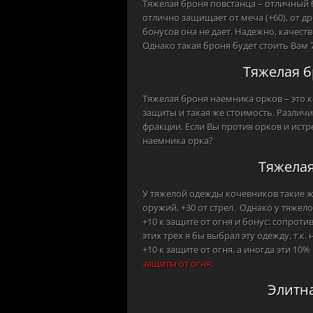
Тяжелая броня повстанца – отличный б
отлично защищает от меча (+60), от др
бонусов она не дает. Надежно, качеств
Однако такая броня будет стоить Вам 7
Тяжелая б
Тяжелая броня наемника орков – это 
защиты и такая же стоимость. Различ
фракции. Если Вы против орков и истре
наемника орка?
Тяжелая
У тяжелой одежды кочевников такие же
оружий, +30 от стрел. Однако у тяжел
+10 к защите от огня и бонус: сопроти
этих трех я бы выбрал эту одежду, т.к.
+10 к защите от огня, а иногда эти 10
защиты от огня.
Элитн