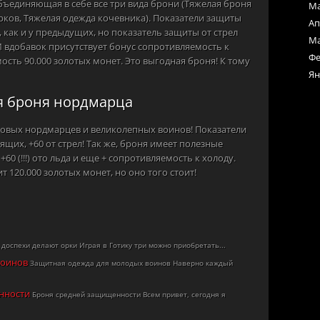
объединяющая в себе все три вида брони (Тяжелая броня
Ма
рков, Тяжелая одежда кочевника). Показатели защиты
Ап
 как и у предыдущих, но показатель защиты от стрел
Ма
 И вдобавок присутствует бонус сопротивляемость к
Фе
ость 90.000 золотых монет. Это выгодная броня! К тому
Ян
я броня нордмарца
ровых нордмарцев и великолепных воинов! Показатели
бящих, +60 от стрел! Так же, броня имеет полезные
60 (!!!) ото льда и еще + сопротивляемость к холоду.
 120.000 золотых монет, но оно того стоит!
 доспехи делают орки Играя в Готику три можно приобретать...
воинов
Защитная одежда для молодых воинов Наверно каждый
енности
Броня средней защищенности Всем привет, сегодня я